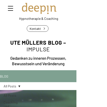
Hypnotherapie &
Coaching
Kontakt
UTE MÜLLERS BLOG –
IMPULSE
Gedanken zu inneren Prozessen,
Bewusstsein und Veränderung
BLOG
All Posts
All Posts
Coaching
und