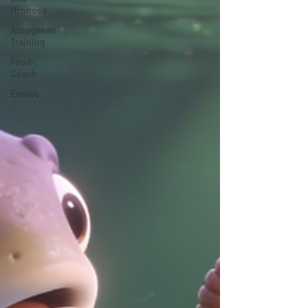
Hypnose
Autogenes
Training
Food-
Coach
Essays