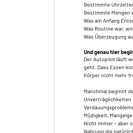
Bestimmte Uhrzeiten
Bestimmte Mengen w
Was am Anfang Entsc
Was Routine war, wi
Was Überzeugung war
Und genau hier begi
Der Autopilot läuft w
geht. Dass Essen kom
Körper nicht mehr fre
Manchmal beginnt de
Unverträglichkeiten 
Verdauungsprobleme
Müdigkeit, Mangelgef
Nicht immer – aber o
Nahrung die natürli