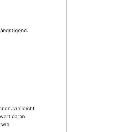
eängstigend.
nen, vielleicht 
twert daran 
 wie 