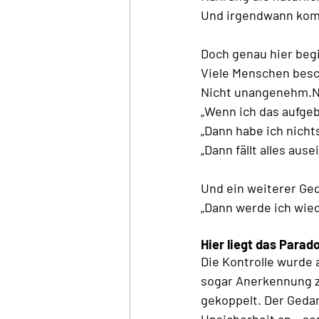
Und irgendwann komm
Doch genau hier beg
Viele Menschen besch
Nicht unangenehm.Ni
„Wenn ich das aufgebe
„Dann habe ich nichts
„Dann fällt alles ause
Und ein weiterer Ged
„Dann werde ich wied
Hier liegt das Parado
Die Kontrolle wurde 
sogar Anerkennung zu
gekoppelt. Der Gedank
Unsicherheit an – so