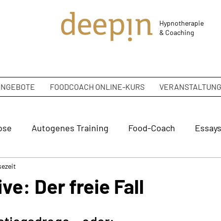
Hypnotherapie
&
Coaching
ANGEBOTE
FOODCOACH ONLINE-KURS
VERANSTALTUN
ose
Autogenes Training
Food-Coach
Essay
sezeit
ve: Der freie Fall