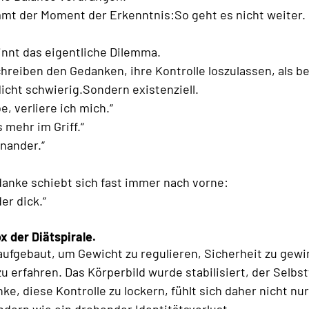
t der Moment der Erkenntnis:So geht es nicht weiter.
innt das eigentliche Dilemma.
reiben den Gedanken, ihre Kontrolle loszulassen, als b
cht schwierig.Sondern existenziell.
, verliere ich mich.“
 mehr im Griff.“
inander.“
anke schiebt sich fast immer nach vorne:
er dick.“
x der Diätspirale.
aufgebaut, um Gewicht zu regulieren, Sicherheit zu gewin
 erfahren. Das Körperbild wurde stabilisiert, der Selbs
e, diese Kontrolle zu lockern, fühlt sich daher nicht nur
ndern wie ein drohender Identitätsverlust.