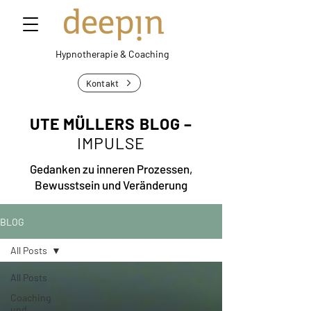
Hypnotherapie &
Coaching
Kontakt
UTE MÜLLERS BLOG –
IMPULSE
Gedanken zu inneren Prozessen,
Bewusstsein und Veränderung
BLOG
All Posts
All Posts
Coaching
und