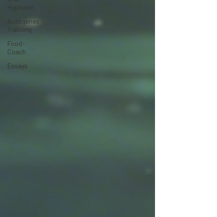
Hypnose
Autogenes
Training
Food-
Coach
Essays