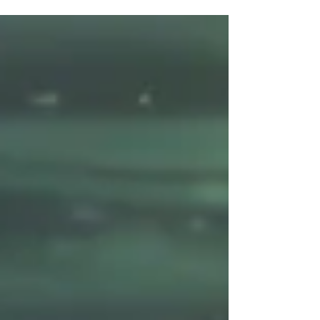
Absturz anfühlt – und dennoch zur Regulation führt.