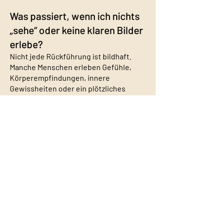
Was passiert, wenn ich nichts
„sehe“ oder keine klaren Bilder
erlebe?
Nicht jede Rückführung ist bildhaft.
Manche Menschen erleben Gefühle,
Körperempfindungen, innere
Gewissheiten oder ein plötzliches
Verstehen ohne konkrete Szenen. Auch
das ist eine gültige Form der Erfahrung.
Entscheidend ist nicht das „Sehen“,
sondern das innere Erkennen.
Hilft eine Rückführung bei
wiederkehrenden Mustern
oder Lebensfragen?
Viele Menschen nutzen Rückführung,
um wiederkehrende innere Themen,
Blockaden oder Lebensfragen auf einer