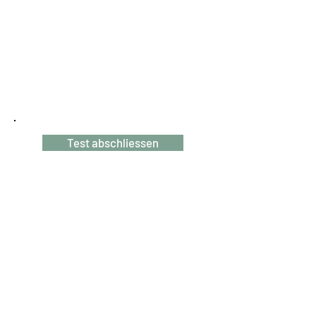
Test abschliessen
Ute Müller
Hypnotherapeutin
Arbeit mit Bewusstsein
Innere Prozesse –
nachhaltige Veränderung
deepin,