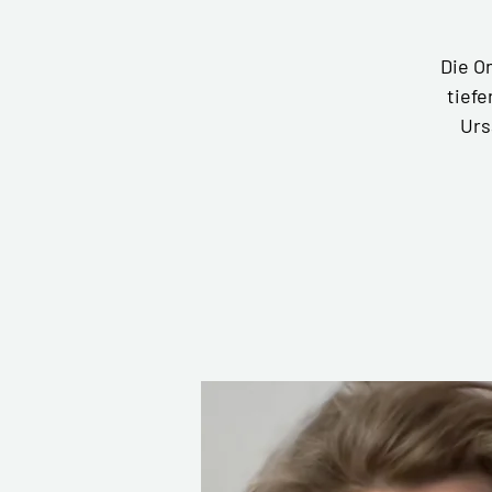
Die On
tief
Urs