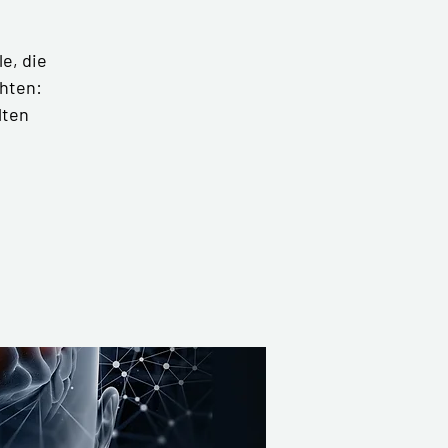
le, die
hten:
lten