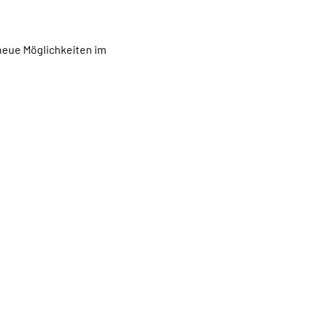
eue Möglichkeiten im 
nstaltungen
in Basenfasten Zürich
genes Training
oaching – Short-Sessions (IBC)
len-Treff
ne-Kurs
-Coach
n Online-Kurs