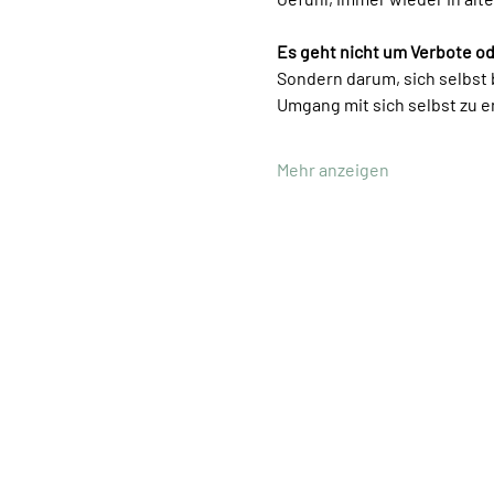
Es geht nicht um Verbote ode
Sondern darum, sich selbst
Umgang mit sich selbst zu en
Mehr anzeigen
Ute Müller
Hypnotherapeutin
Arbeit mit Bewusstsein
Innere Prozesse –
nachhaltige Veränderung
deepin,
Eidmattstrasse 51,
8032 Zürich
deepin.ch