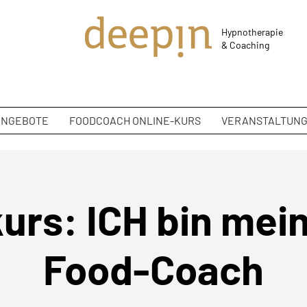
Hypnotherapie
&
Coaching
ANGEBOTE
FOODCOACH ONLINE-KURS
VERANSTALTUN
urs: ICH bin mei
Food-Coach