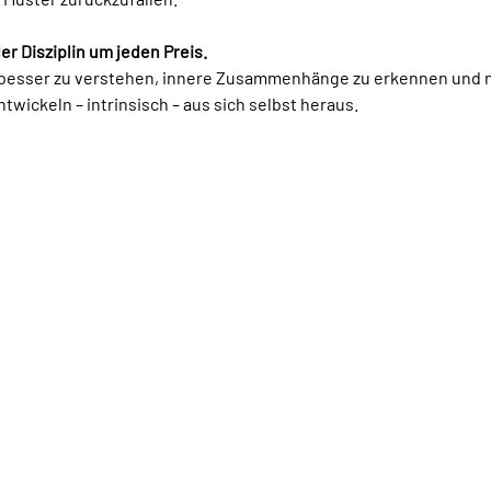
r Disziplin um jeden Preis.
 besser zu verstehen, innere Zusammenhänge zu erkennen und n
twickeln – intrinsisch – aus sich selbst heraus.
Vera
Angebot
deep
Hypnose | Coaching
Auto
Hypno-Coaching
Di: C
Hypnose Coaching Young
Libel
Reinkarnations-Therapie
(Rückführung)
Onli
Ernährung und Hypnose
Food
Hilfe bei Magersucht (Libellenhaus)
Logi
Autogenes Training