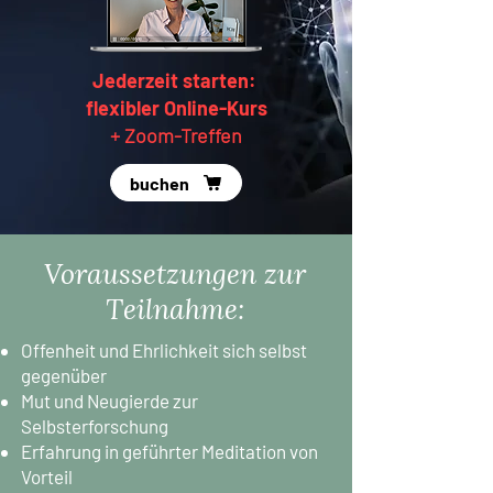
Jederzeit starten:
flexibler Online-Kurs
+ Zoom-Treffen
buchen
Voraussetzungen zur
Teilnahme:
Offenheit und Ehrlichkeit sich selbst
gegenüber
Mut und Neugierde zur
Selbsterforschung
Erfahrung in geführter Meditation von
Vorteil