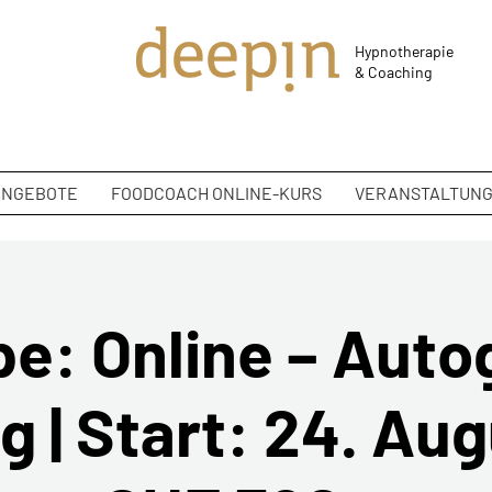
Hypnotherapie
&
Coaching
ANGEBOTE
FOODCOACH ONLINE-KURS
VERANSTALTUN
e: Online – Aut
g | Start: 24. Aug