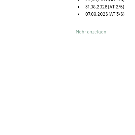
31.08.2026 (AT 2/6)
07.09.2026 (AT 3/6)
Mehr anzeigen
Ute Müller
Hypnotherapeutin
Arbeit mit Bewusstsein
Innere Prozesse –
nachhaltige Veränderung
deepin,
Eidmattstrasse 51,
8032 Zürich
deepin.ch