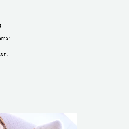
)
ehmer
ten.