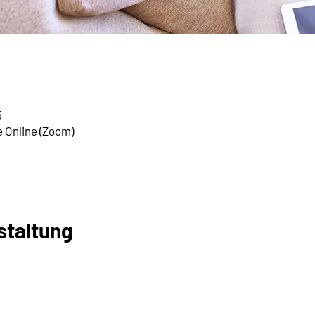
5
 Online (Zoom)
staltung
R