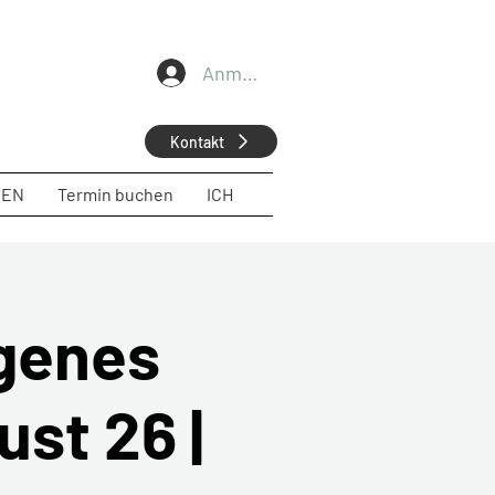
Anmelden
Kontakt
GEN
Termin buchen
ICH
ogenes
ust 26 |